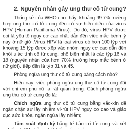
2. Nguyên nhân gây ung thư cổ tử cung?
Thống kê của WHO cho thấy, khoảng 99.7% trường
hợp ung thư cổ tử cung đều có sự hiện diện của virus
HPV (Human Papilloma Virus). Do đó, virus HPV được
coi là yếu tố nguy cơ cao nhất dẫn đến việc mắc bệnh lý
này ở nữ giới.Virus HPV là loại virus có hơn 100 týp với
khoảng 15 týp được xếp vào nhóm nguy cơ cao dẫn đến
khối u ác tính cổ tử cung, phổ biến nhất là các týp 16 và
18 (nguyên nhân của hơn 70% trường hợp mắc bệnh ở
nữ giới), tiếp đến là týp 31 và 45.
Phòng ngừa ung thư cổ tử cung bằng cách nào?
Hiện nay, việc phòng ngừa ung thư cổ tử cung đối
với chị em phụ nữ là rất quan trọng. Cách phòng ngừa
ung thư cổ tử cung đó là:
Chích ngừa
ung thư cổ tử cung bằng vắc-xin để
ngăn chặn sự lây nhiễm vi-rút HPV nguy cơ cao và giáo
dục sức khỏe, ngăn ngừa lây nhiễm;
Tầm soát định kỳ
bằng tế bào cổ tử cung và xét