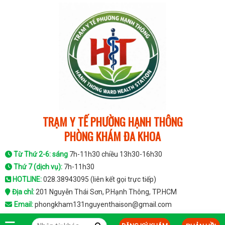
TRẠM Y TẾ PHƯỜNG HẠNH THÔNG
PHÒNG KHÁM ĐA KHOA
Từ Thứ 2-6: sáng
7h-11h30 chiều 13h30-16h30
Thứ 7 (dịch vụ)
:
7h-11h30
HOTLINE:
028.38943095 (liên kết gọi trực tiếp)
Địa chỉ:
201 Nguyễn Thái Sơn, P.Hạnh Thông, TP.HCM
Email:
phongkham131nguyenthaison@gmail.com