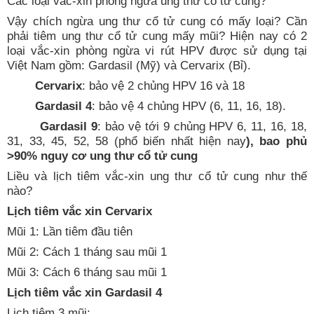
Các loại vắc-xin phòng ngừa ung thư cổ tử cung?
Vậy chích ngừa ung thư cổ tử cung có mấy loại? Cần
phải tiêm ung thư cổ tử cung mấy mũi? Hiện nay có 2
loại vắc-xin phòng ngừa vi rút HPV được sử dụng tại
Việt Nam gồm: Gardasil (Mỹ) và Cervarix (Bỉ).
Cervarix
: bảo vệ 2 chủng HPV 16 và 18
Gardasil 4
: bảo vệ 4 chủng HPV (6, 11, 16, 18).
Gardasil 9
: bảo vệ tới 9 chủng HPV 6, 11, 16, 18,
31, 33, 45, 52, 58 (phổ biến nhất hiện nay
)
,
bao phủ
>90% nguy cơ ung thư cổ tử cung
Liều và lịch tiêm vắc-xin ung thư cổ tử cung như thế
nào?
Lịch tiêm vắc xin
Cervarix
Mũi 1: Lần tiêm đầu tiên
Mũi 2:
C
ách
1 tháng
sau mũi 1
Mũi 3:
C
ách
6 tháng sau mũi 1
Lịch tiêm vắc xin Gardasil 4
Lịch tiêm 3 mũi: