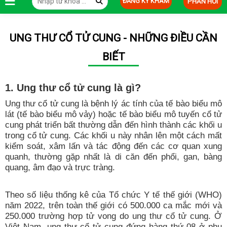
ĐĂNG KÝ KHÁM
PHẢN HỒI
UNG THƯ CỔ TỬ CUNG - NHỮNG ĐIỀU CẦN
BIẾT
1.
Ung thư cổ tử cung là gì?
Ung thư cổ tử cung là bệnh lý ác tính của tế bào biểu mô
lát (tế bào biểu mô vảy) hoặc tế bào biểu mô tuyến cổ tử
cung phát triển bất thường dẫn đến hình thành các khối u
trong cổ tử cung. Các khối u này nhân lên một cách mất
kiểm soát, xâm lấn và tác động đến các cơ quan xung
quanh, thường gặp nhất là di căn đến phổi, gan, bàng
quang, âm đạo và trực tràng.
Theo số liệu thống kê của Tổ chức Y tế thế giới (WHO)
năm 2022, trên toàn thế giới có 500.000 ca mắc mới và
250.000 trường hợp tử vong do ung thư cổ tử cung. Ở
Việt Nam, ung thư cổ tử cung đứng hàng thứ 08 ở phụ