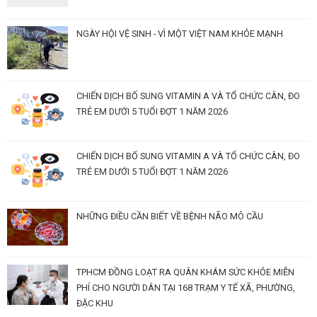
NGÀY HỘI VỆ SINH - VÌ MỘT VIỆT NAM KHỎE MẠNH
CHIẾN DỊCH BỐ SUNG VITAMIN A VÀ TỔ CHỨC CÂN, ĐO
TRẺ EM DƯỚI 5 TUỔI ĐỢT 1 NĂM 2026
CHIẾN DỊCH BỐ SUNG VITAMIN A VÀ TỔ CHỨC CÂN, ĐO
TRẺ EM DƯỚI 5 TUỔI ĐỢT 1 NĂM 2026
NHỮNG ĐIỀU CẦN BIẾT VỀ BỆNH NÃO MÔ CẦU
TPHCM ĐỒNG LOẠT RA QUÂN KHÁM SỨC KHỎE MIỄN
PHÍ CHO NGƯỜI DÂN TẠI 168 TRẠM Y TẾ XÃ, PHƯỜNG,
ĐẶC KHU